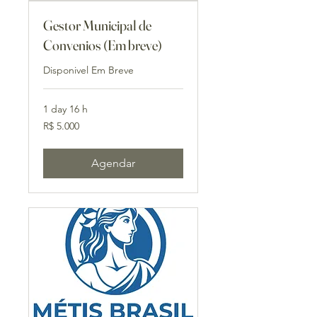
Gestor Municipal de
Convenios (Em breve)
Disponivel Em Breve
1 day 16 h
5.000
R$ 5.000
Reais
brasileiros
Agendar