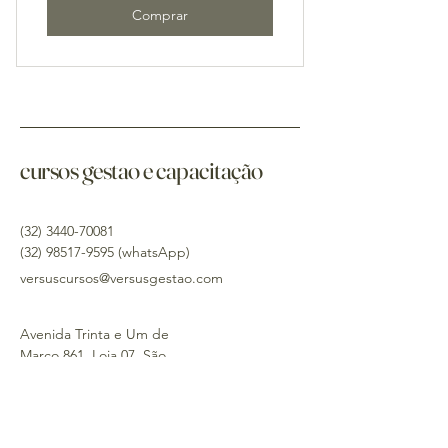
Comprar
cursos gestao e capacitação
(32) 3440-70081
(32) 98517-9595
(whatsApp)
versuscursos@versusgestao.com
Avenida Trinta e Um de
Março 861, Loja 07, São
João del Rei - MG